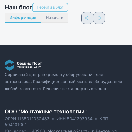
Наш блог
Перейти в блог
Информация
Новости
Сервисный центр по ремонту оборудования для
автосервиса. Квалифицированный монтаж оборудования
любой сложности. Решение нестандартных задач.
ОOO "Монтажные технологии"
ОГРН 1165012050433
•
ИНН 5041203954
•
КПП
504101001
Юр. адрес:
143960, Московская область, г. Реутов, ул.