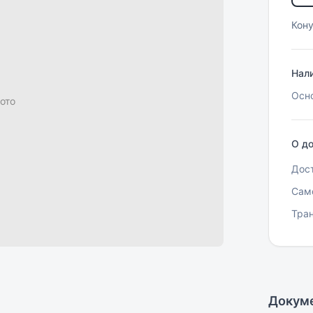
Кон
Нали
Осн
ото
О до
Дос
Сам
Тра
Докум