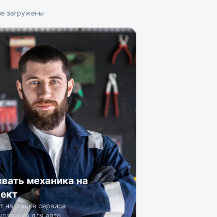
не загружены
вать механика на
ект
ет на рынке сервиса
удования для авто