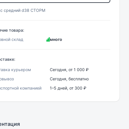
ус средний d38 СТОРМ
чие товара:
овной склад
много
ставке:
тавка курьером
Сегодня, от 1 000 ₽
овывоз
Сегодня, бесплатно
нспортной компанией
1–5 дней, от 300 ₽
ентация