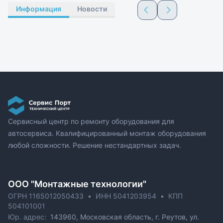
Информация
Новости
Сервисный центр по ремонту оборудования для
автосервиса. Квалифицированный монтаж оборудования
любой сложности. Решение нестандартных задач.
ОOO "Монтажные технологии"
ОГРН 1165012050433
•
ИНН 5041203954
•
КПП
504101001
Юр. адрес:
143960, Московская область, г. Реутов, ул.