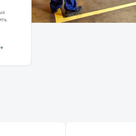
ых
ить
 →