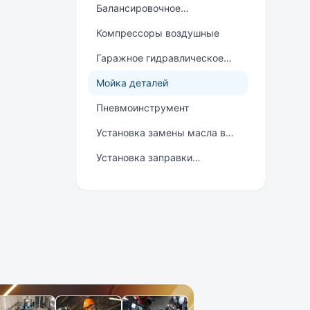
Балансировочное
оборудование
Компрессоры воздушные
Гаражное гидравлическое
оборудование
Мойка деталей
Пневмоинструмент
Установка замены масла в
АКПП
Установка заправки
автомобильных
Ремонт электроники
кондиционеров
Шиномонтажное
оборудование
Стенды развал-схождения